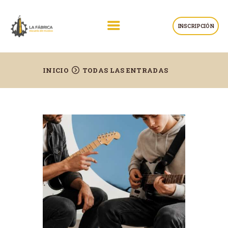
INSCRIPCIÓN
ESCUELA DE MÚSICA LA FÁBRICA
BILBAO
Clases de música y canto. Aprende a tocar instrumentos musicales
INICIO
TODAS LAS ENTRADAS
INICIO
NUESTRA ESCUELA
CLASES
BLOG
CONTACTO